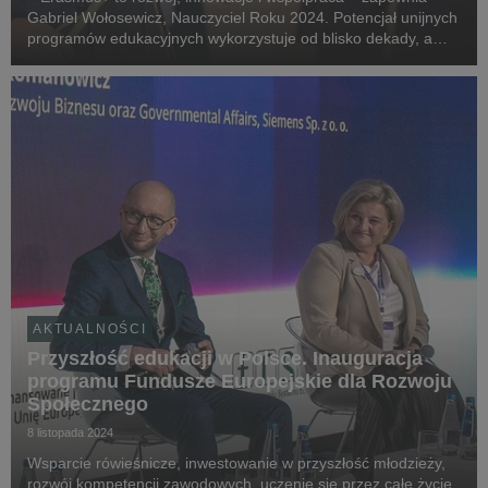
Gabriel Wołosewicz, Nauczyciel Roku 2024. Potencjał unijnych
programów edukacyjnych wykorzystuje od blisko dekady, a
nowych umiejętności i otwartości na świat nie zostawia tylko
dla siebie – uczy się wspólnie z podo...
AKTUALNOŚCI
Przyszłość edukacji w Polsce. Inauguracja
programu Fundusze Europejskie dla Rozwoju
Społecznego
8 listopada 2024
Wsparcie rówieśnicze, inwestowanie w przyszłość młodzieży,
rozwój kompetencji zawodowych, uczenie się przez całe życie.