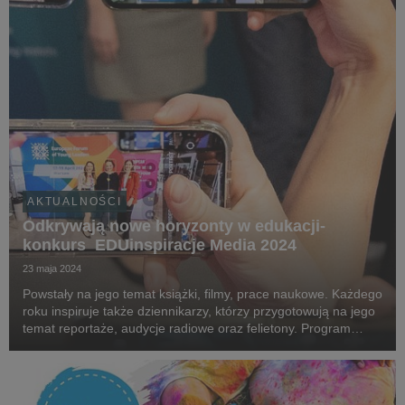
AKTUALNOŚCI
Odkrywają nowe horyzonty w edukacji-
konkurs EDUinspiracje Media 2024
23 maja 2024
Powstały na jego temat książki, filmy, prace naukowe. Każdego
roku inspiruje także dziennikarzy, którzy przygotowują na jego
temat reportaże, audycje radiowe oraz felietony. Program
Erasmus+ od lat budzi ogromne emocje! Byłeś ich świadkiem?
Opisałeś je? Nagrałeś? Jesteś ...