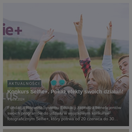
pośrednictwem Systemu Informacji Oświatowej.
AKTUALNOŚCI
Konkurs Selfie+. Pokaż efekty swoich działań!
4 lipca 2024
Fundacja Rozwoju Systemu Edukacji zaprasza beneficjentów
swoich programów do udziału w wyjątkowym konkursie
fotograficznym Selfie+, który potrwa od 20 czerwca do 30
listopada 2024 roku. To doskonała okazja, aby podzielić się
efektami swojej pracy i pokazać, jak wasze pro...