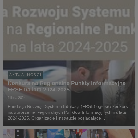
AKTUALNOŚCI
Konkurs na Regionalne Punkty Informacyjne
FRSE na lata 2024-2025
1 lipca 2024
Fundacja Rozwoju Systemu Edukacji (FRSE) ogłosiła konkurs
na utworzenie Regionalnych Punktów Informacyjnych na lata
2024-2025. Organizacje i instytucje posiadające
doświadczenie w realizacji projektów edukacyjnych są
serdecznie zaproszone do udziału. Wnioski można składa...