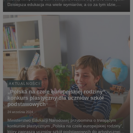
Dzisiejsza edukacja ma wiele wymiarów, a co za tym idzie,
wiele potrzeb. O tym, jak wspierać dziś skutecznie rozwój
edukacji, dyskutowali uczestnicy ko...
AKTUALNOŚCI
„Polska na czele europejskiej rodziny” –
konkurs plastyczny dla uczniów szkół
podstawowych
24 września 2024
Ministerstwo Edukacji Narodowej przypomina o trwającym
konkursie plastycznym „Polska na czele europejskiej rodziny”,
który zaprasza uczniów szkół podstawowych do artystycznej