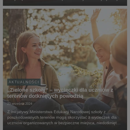
refleksji nad rolą Polski w Unii Europejskiej.
AKTUALNOŚCI
„Zielone szkoły” – wycieczki dla uczniów z
terenów dotkniętych powodzią
23 września 2024
Z inicjatywy Ministerstwa Edukacji Narodowej szkoły z
poszkodowanych terenów mogą skorzystać z wycieczek dla
uczniów organizowanych w bezpieczne miejsca, niedotknięte
skutkami powodzi. Zgłoszeń można dokonywać za