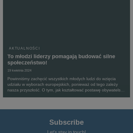
AKTUALNOŚCI
To młodzi liderzy pomagają budować silne
społeczeństwo!
19 kwietnia 2024
Powinniśmy zachęcić wszystkich młodych ludzi do wzięcia
udziału w wyborach europejskich, ponieważ od tego zależy
nasza przyszłość. O tym, jak kształtować postawę obywatelską
wśród młodych osób i zachęcać je do podejmowania działań
na rzecz lokalnej społeczności, dyskutow...
Subscribe
Let's stay in touch!