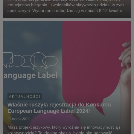
entuzjastów biegania i zwolenników aktywnego udziału w życiu
społecznym. Wydarzenie odbędzie się w dniach 8-12 kwietnia,
dając uczestnikom doskonałą okazję do poprawienia kondycji
fizycznej i wsparcia ważnych celó...
AKTUALNOŚCI
Właśnie ruszyła rejestracja do Konkursu
European Language Label 2024!
21 marca 2024
Masz projekt językowy, który wyróżnia się innowacyjnością i
kreatywnością? To idealna okazja, by się nim pochwalić i