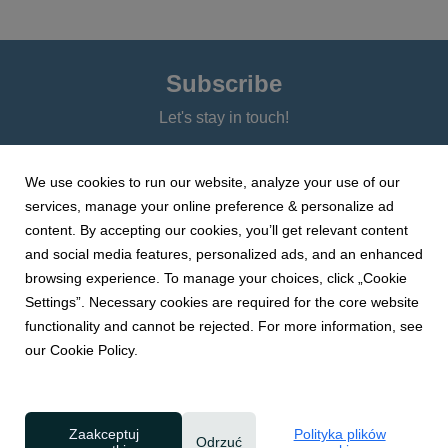
Subscribe
Let's stay in touch!
We use cookies to run our website, analyze your use of our
services, manage your online preference & personalize ad
content. By accepting our cookies, you’ll get relevant content
and social media features, personalized ads, and an enhanced
browsing experience. To manage your choices, click „Cookie
Settings”. Necessary cookies are required for the core website
1
2
3
4
5
6
7
functionality and cannot be rejected. For more information, see
our Cookie Policy.
Zaakceptuj
Polityka plików
Odrzuć