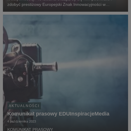
zdobyć prestiżowy Europejski Znak Innowacyjności w
Dziedzinie Nauczania i Uczenia się Języków Obcych! Chcesz
podzielić się swoimi osiągnięciami i zainspir...
AKTUALNOŚCI
Komunikat prasowy EDUInspiracjeMedia
4 października 2023
KOMUNIKAT PRASOWY