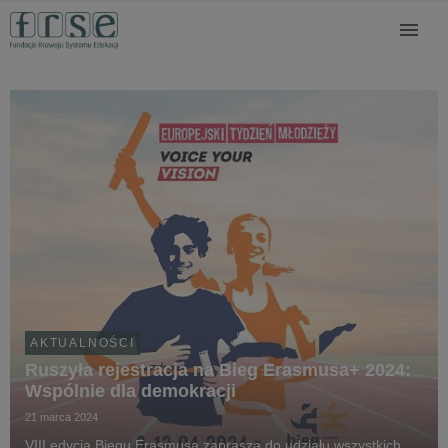
AKTUALNOŚCI
Ruszyła rejestracja na Bieg Erasmusa+ 2024:
Wspólnie dla demokracji
21 marca 2024
VIII edycja Biegu Erasmusa zaprasza do udziału wszystkich