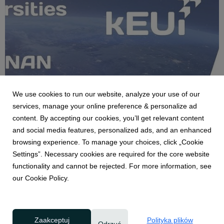
We use cookies to run our website, analyze your use of our
services, manage your online preference & personalize ad
AKTUALNOŚCI
content. By accepting our cookies, you’ll get relevant content
Poznań centrum europejskiej debaty o
and social media features, personalized ads, and an enhanced
przyszłości uczelni
browsing experience. To manage your choices, click „Cookie
15 maja 2026
Settings”. Necessary cookies are required for the core website
20 maja br. na Politechnice Poznańskiej liderzy edukacji z całej
functionality and cannot be rejected. For more information, see
Europy będą dyskutować o przyszłości współpracy
our Cookie Policy.
akademickiej w Unii Europejskiej. III Konferencja
Uniwersytetów Europejskich zgromadzi przedstawicieli
instytucji unijnych, rektorów, ekspertów oraz praktyków...
Zaakceptuj
Polityka plików