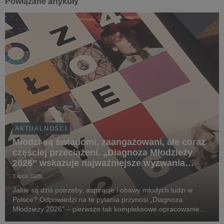
Powiązane artykuły
AKTUALNOŚCI
Młodzi są świadomi, zaangażowani, ale coraz
częściej przeciążeni. „Diagnoza Młodzieży
2026” wskazuje najważniejsze wyzwania
młodego pokolenia
3 lipca 2026
Jakie są dziś potrzeby, aspiracje i obawy młodych ludzi w
Polsce? Odpowiedzi na te pytania przynosi „Diagnoza
Młodzieży 2026” – pierwsze tak kompleksowe opracowanie
przygotowane przez Polskie Towarzystwo Polityki Społecznej