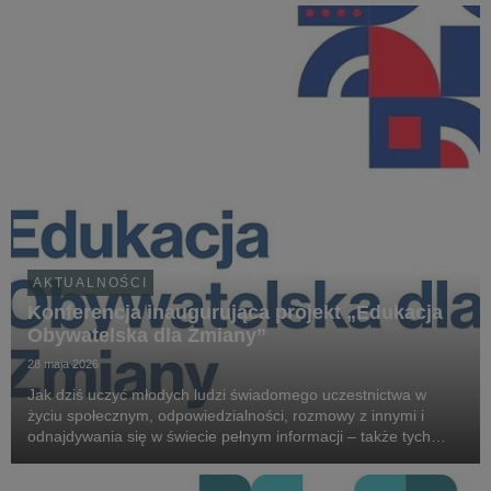
na zlecenie Ministerstwa Edukacji Narodowej. Ra...
AKTUALNOŚCI
Konferencja inaugurująca projekt „Edukacja
Obywatelska dla Zmiany”
28 maja 2026
Jak dziś uczyć młodych ludzi świadomego uczestnictwa w
życiu społecznym, odpowiedzialności, rozmowy z innymi i
odnajdywania się w świecie pełnym informacji – także tych
nieprawdziwych? O tym będą rozmawiać eksperci,
przedstawiciele instytucji publicznych i organizacji sp...