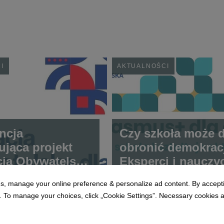
I
AKTUALNOŚCI
ncja
Czy szkoła może d
ująca projekt
obronić demokrac
ja Obywatelska
Eksperci i nauczyc
any”
spotkają się w
s, manage your online preference & personalize ad content. By acceptin
Poznaniu, by
To manage your choices, click „Cookie Settings”. Necessary cookies are
odpowiedzieć na 
z najważniejszych