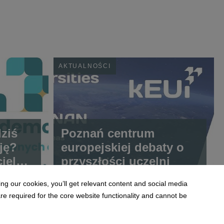
AKTUALNOŚCI
ziś
Poznań centrum
ję?
europejskiej debaty o
iele
przyszłości uczelni
g our cookies, you’ll get relevant content and social media
 required for the core website functionality and cannot be
jedno