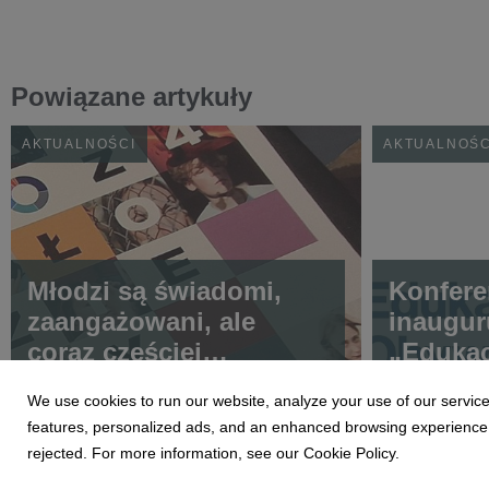
Powiązane artykuły
AKTUALNOŚCI
AKTUALNOŚC
Młodzi są świadomi,
Konfere
zaangażowani, ale
inaugur
coraz częściej
„Edukac
przeciążeni. „Diagnoza
dla Zmi
We use cookies to run our website, analyze your use of our service
Młodzieży 2026”
features, personalized ads, and an enhanced browsing experience. 
wskazuje najważniejsze
rejected. For more information, see our Cookie Policy.
wyzwania młodego